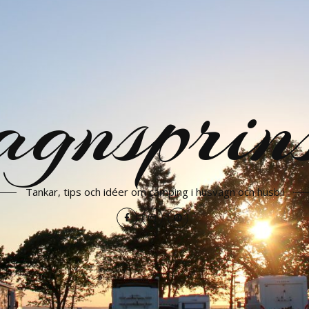
gnsprin
Tankar, tips och idéer om camping i husvagn och husbil