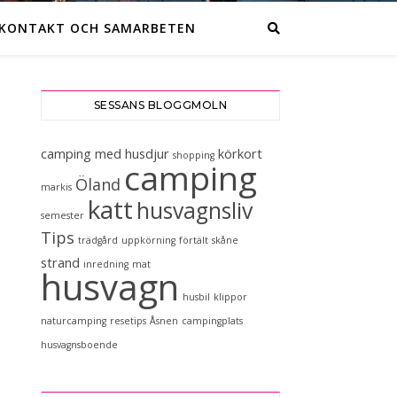
KONTAKT OCH SAMARBETEN
SESSANS BLOGGMOLN
camping med husdjur
körkort
shopping
camping
Öland
markis
katt
husvagnsliv
semester
Tips
trädgård
uppkörning
förtält
skåne
strand
inredning
mat
husvagn
husbil
klippor
naturcamping
resetips
Åsnen
campingplats
husvagnsboende