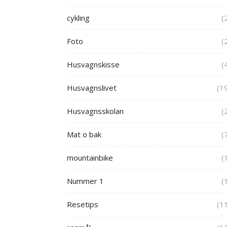
cykling
(
Foto
(
Husvagnskisse
(
Husvagnslivet
(1
Husvagnsskolan
(
Mat o bak
(
mountainbike
(
Nummer 1
(
Resetips
(1