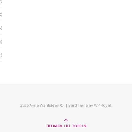
2)
2)
8)
8)
3)
2026 Anna Wahlstéen ©. |
Bard Tema av
WP Royal
.
TILLBAKA TILL TOPPEN