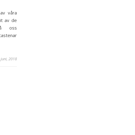
 av våra
it av de
på oss
tastenar
 juni, 2018